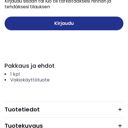
Kirjaudu sisään tai luo tili tarkistaaksesi hinnan ja
tehdäksesi tilauksen
Kirjaudu
Pakkaus ja ehdot
1
kpl
Vakiokäyttötuote
Tuotetiedot
Tuotekuvaus