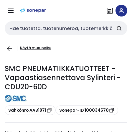
Siirry
Siirry
navigointiin
sisältöön
Haku
Näytä murupolku
SMC PNEUMATIIKKATUOTTEET -
Vapaastiasennettava Sylinteri -
CDU20-60D
Kopioi
Kopioi
Sähkönro AAB1871
Sonepar-ID 100034570