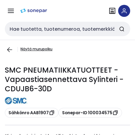
Siirry
Siirry
navigointiin
sisältöön
Haku
Näytä murupolku
SMC PNEUMATIIKKATUOTTEET -
Vapaastiasennettava Sylinteri -
CDUJB6-30D
Kopioi
Kopioi
Sähkönro AAB1907
Sonepar-ID 100034575