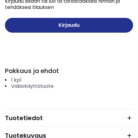
Kirjaudu sisään tai luo tili tarkistaaksesi hinnan ja
tehdäksesi tilauksen
Kirjaudu
Pakkaus ja ehdot
1
kpl
Vakiokäyttötuote
Tuotetiedot
Tuotekuvaus