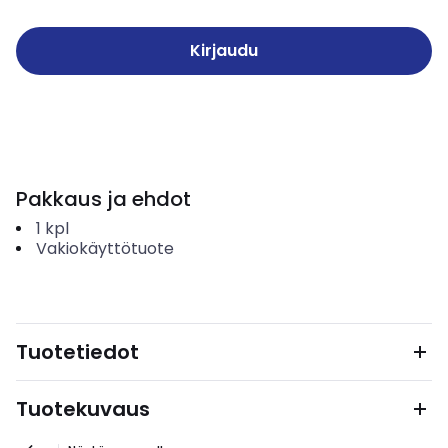
Kirjaudu
Pakkaus ja ehdot
1
kpl
Vakiokäyttötuote
Tuotetiedot
Tuotekuvaus