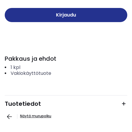
Kirjaudu
Pakkaus ja ehdot
1
kpl
Vakiokäyttötuote
Tuotetiedot
Näytä murupolku