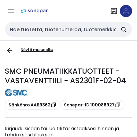
Siirry
Siirry
navigointiin
sisältöön
Haku
Näytä murupolku
SMC PNEUMATIIKKATUOTTEET -
VASTAVENTTIILI - AS2301F-02-04
Kopioi
Kopioi
Sähkönro AAB9362
Sonepar-ID 100088927
Kirjaudu sisään tai luo tili tarkistaaksesi hinnan ja
tehdäksesi tilauksen