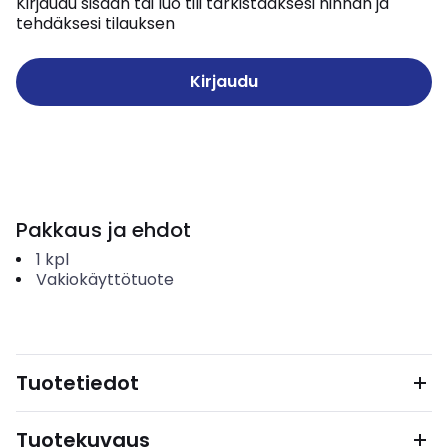
Kirjaudu sisään tai luo tili tarkistaaksesi hinnan ja
tehdäksesi tilauksen
Kirjaudu
Pakkaus ja ehdot
1
kpl
Vakiokäyttötuote
Tuotetiedot
Tuotekuvaus