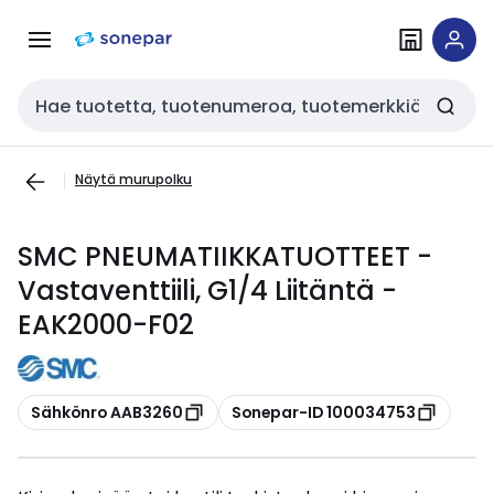
Siirry
Siirry
navigointiin
sisältöön
Haku
Näytä murupolku
SMC PNEUMATIIKKATUOTTEET -
Vastaventtiili, G1/4 Liitäntä -
EAK2000-F02
Kopioi
Kopioi
Sähkönro AAB3260
Sonepar-ID 100034753