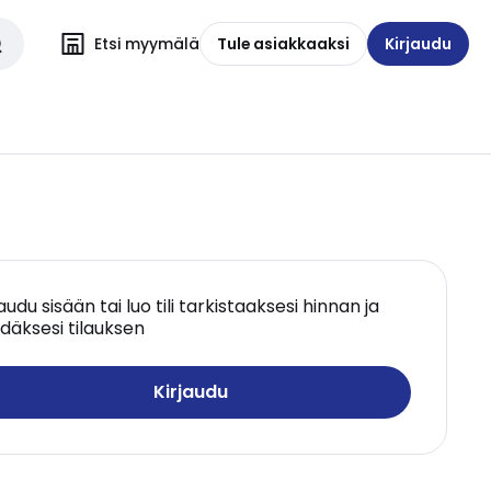
Etsi myymälä
Tule asiakkaaksi
Kirjaudu
jaudu sisään tai luo tili tarkistaaksesi hinnan ja
däksesi tilauksen
Kirjaudu