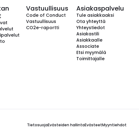
kan
Vastuullisuus
Asiakaspalvelu
t
Code of Conduct
Tule asiakkaaksi
Vastuullisuus
Ota yhteyttä
avat
CO2e-raportti
Yhteystiedot
lvelut
Asiakastili
ipalvelut
Asiakkaalle
to
Associate
Etsi myymälä
Toimittajalle
Tietosuoja
Evästeiden hallinta
Evästeet
Myyntiehdot