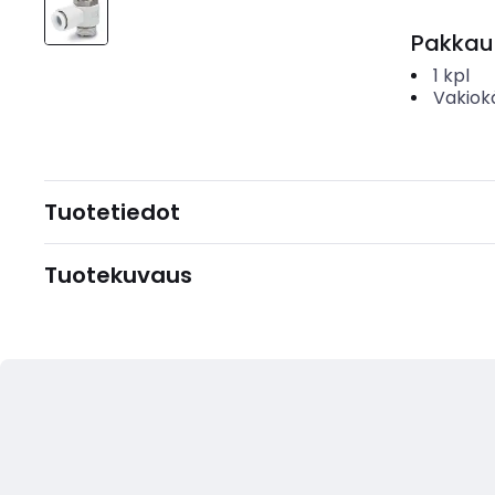
Pakkau
1
kpl
Vakiok
Tuotetiedot
Tuotekuvaus