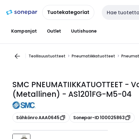
Siirry
Siirry
navigointiin
sisältöön
Tuotekategoriat
Haku
Kampanjat
Outlet
Uutishuone
Teollisuustuotteet
Pneumatiikkatuotteet
Pneumati
SMC PNEUMATIIKKATUOTTEET - Va
(Metallinen) - AS1201FG-M5-04
Kopioi
Kopioi
Sähkönro AAA0645
Sonepar-ID 100025863