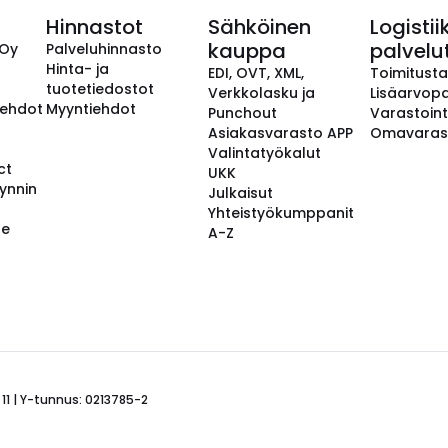
Hinnastot
Sähköinen
Logistii
kauppa
palvelu
 Oy
Palveluhinnasto
Hinta- ja
EDI, OVT, XML,
Toimitust
tuotetiedostot
Verkkolasku ja
Lisäarvopa
aehdot
Myyntiehdot
Punchout
Varastoint
Asiakasvarasto APP
Omavaras
Valintatyökalut
ct
UKK
ynnin
Julkaisut
Yhteistyökumppanit
se
A-Z
 11 | Y-tunnus: 0213785-2