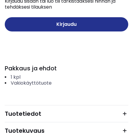
Kirjaudu sisään tai luo tili tarkistaaksesi hinnan ja
tehdäksesi tilauksen
Kirjaudu
Pakkaus ja ehdot
1
kpl
Vakiokäyttötuote
Tuotetiedot
Tuotekuvaus