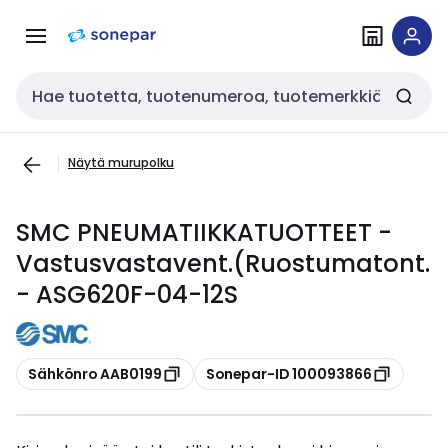
Siirry
Siirry
navigointiin
sisältöön
Haku
Näytä murupolku
SMC PNEUMATIIKKATUOTTEET -
Vastusvastavent.(Ruostumatont.
- ASG620F-04-12S
Kopioi
Kopioi
Sähkönro AAB0199
Sonepar-ID 100093866