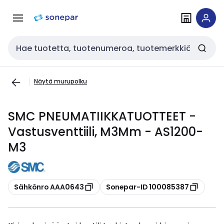
Siirry
Siirry
navigointiin
sisältöön
Haku
Näytä murupolku
SMC PNEUMATIIKKATUOTTEET -
Vastusventtiili, M3Mm - AS1200-
M3
Kopioi
Kopioi
Sähkönro AAA0643
Sonepar-ID 100085387