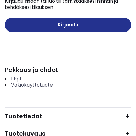
Kirjaudu sisään tai luo tili tarkistaaksesi hinnan ja
tehdäksesi tilauksen
Kirjaudu
Pakkaus ja ehdot
1
kpl
Vakiokäyttötuote
Tuotetiedot
Tuotekuvaus