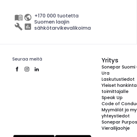
+170 000 tuotetta
Suomen laajin
sähkötarvikevalikoima
Seuraa meitä
Yritys
Sonepar Suomi
Ura
Laskutustiedot
Yleiset hankint
toimittajalle
Speak Up
Code of Condu
Myymälät ja my
yhteystiedot
Sonepar Purpo
Vierailijaohje