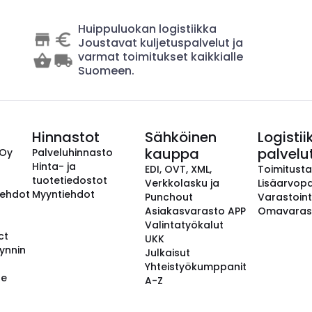
Huippuluokan logistiikka
Joustavat kuljetuspalvelut ja
varmat toimitukset kaikkialle
Suomeen.
Hinnastot
Sähköinen
Logistii
kauppa
palvelu
 Oy
Palveluhinnasto
Hinta- ja
EDI, OVT, XML,
Toimitust
tuotetiedostot
Verkkolasku ja
Lisäarvopa
aehdot
Myyntiehdot
Punchout
Varastoint
Asiakasvarasto APP
Omavaras
Valintatyökalut
ct
UKK
ynnin
Julkaisut
Yhteistyökumppanit
se
A-Z