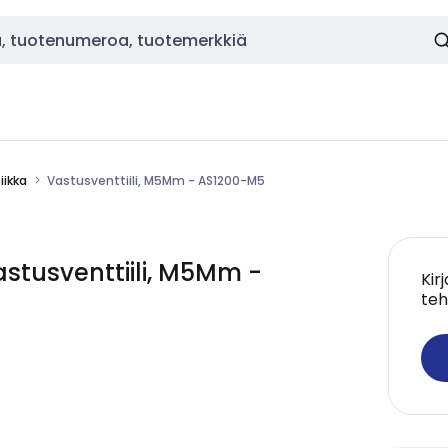
ikka
Vastusventtiili, M5Mm - AS1200-M5
tusventtiili, M5Mm -
Kir
teh