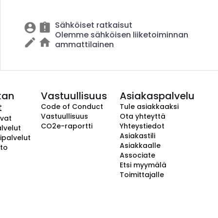
Sähköiset ratkaisut
Olemme sähköisen liiketoiminnan
ammattilainen
kan
Vastuullisuus
Asiakaspalvelu
t
Code of Conduct
Tule asiakkaaksi
Vastuullisuus
Ota yhteyttä
avat
CO2e-raportti
Yhteystiedot
lvelut
Asiakastili
ipalvelut
Asiakkaalle
to
Associate
Etsi myymälä
Toimittajalle