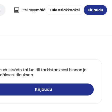
Etsi myymälä
Tule asiakkaaksi
Kirjaudu
jaudu sisään tai luo tili tarkistaaksesi hinnan ja
däksesi tilauksen
Kirjaudu