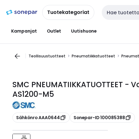
Siirry
Siirry
navigointiin
sisältöön
Tuotekategoriat
Haku
Kampanjat
Outlet
Uutishuone
Teollisuustuotteet
Pneumatiikkatuotteet
Pneumati
SMC PNEUMATIIKKATUOTTEET - Vas
AS1200-M5
Kopioi
Kopioi
Sähkönro AAA0644
Sonepar-ID 100085388