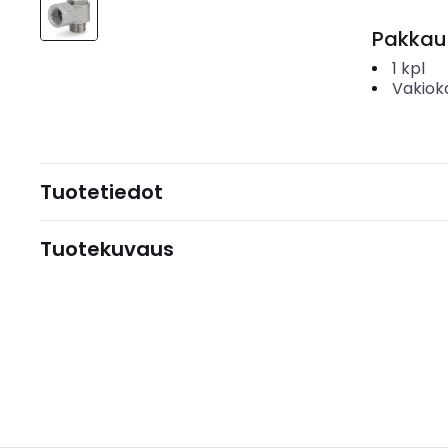
Pakkau
1
kpl
Vakiok
Tuotetiedot
Tuotekuvaus