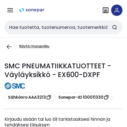
Siirry
Siirry
navigointiin
sisältöön
Haku
Näytä murupolku
SMC PNEUMATIIKKATUOTTEET -
Väyläyksikkö - EX600-DXPF
Kopioi
Kopioi
Sähkönro AAA3213
Sonepar-ID 100011330
Kirjaudu sisään tai luo tili tarkistaaksesi hinnan ja
tehdäksesi tilauksen