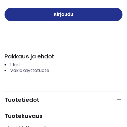
Kirjaudu
Pakkaus ja ehdot
1
kpl
Vakiokäyttötuote
Tuotetiedot
Tuotekuvaus