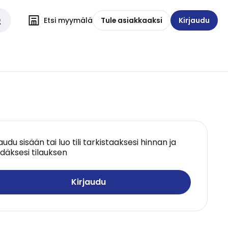
Etsi myymälä
Tule asiakkaaksi
Kirjaudu
jaudu sisään tai luo tili tarkistaaksesi hinnan ja
däksesi tilauksen
Kirjaudu