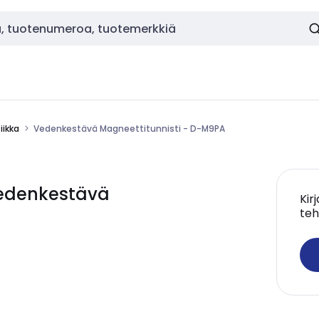
ikka
Vedenkestävä Magneettitunnisti - D-M9PA
edenkestävä
Kir
teh