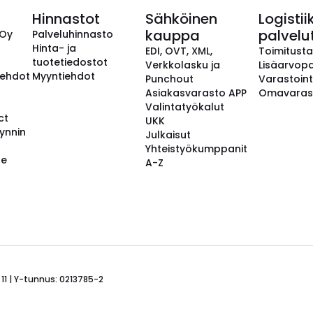
Hinnastot
Sähköinen
Logistii
kauppa
palvelu
 Oy
Palveluhinnasto
Hinta- ja
EDI, OVT, XML,
Toimitust
tuotetiedostot
Verkkolasku ja
Lisäarvopa
aehdot
Myyntiehdot
Punchout
Varastoint
Asiakasvarasto APP
Omavaras
Valintatyökalut
ct
UKK
ynnin
Julkaisut
Yhteistyökumppanit
se
A-Z
 11 | Y-tunnus: 0213785-2