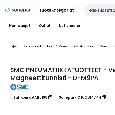
Siirry
Siirry
navigointiin
sisältöön
Tuotekategoriat
Haku
Kampanjat
Outlet
Uutishuone
Teollisuustuotteet
Pneumatiikkatuotteet
Pneumati
SMC PNEUMATIIKKATUOTTEET - V
Magneettitunnisti - D-M9PA
Kopioi
Kopioi
Sähkönro AAB3196
Sonepar-ID 100014744