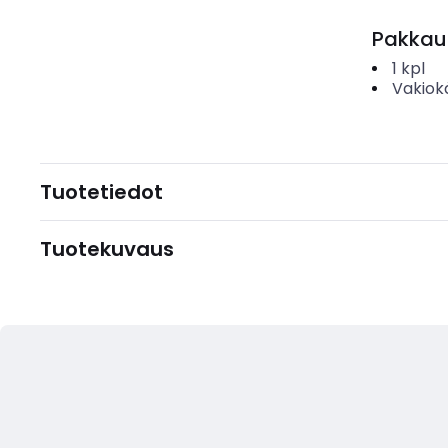
Pakkau
1
kpl
Vakiok
Tuotetiedot
Tuotekuvaus