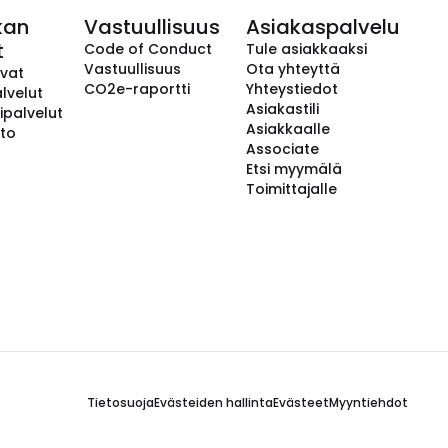
kan
Vastuullisuus
Asiakaspalvelu
t
Code of Conduct
Tule asiakkaaksi
Vastuullisuus
Ota yhteyttä
avat
CO2e-raportti
Yhteystiedot
lvelut
Asiakastili
ipalvelut
Asiakkaalle
to
Associate
Etsi myymälä
Toimittajalle
Tietosuoja
Evästeiden hallinta
Evästeet
Myyntiehdot