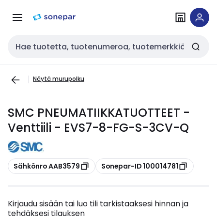
Siirry
Siirry
navigointiin
sisältöön
Haku
Näytä murupolku
SMC PNEUMATIIKKATUOTTEET -
Venttiili - EVS7-8-FG-S-3CV-Q
Kopioi
Kopioi
Sähkönro AAB3579
Sonepar-ID 100014781
Kirjaudu sisään tai luo tili tarkistaaksesi hinnan ja
tehdäksesi tilauksen