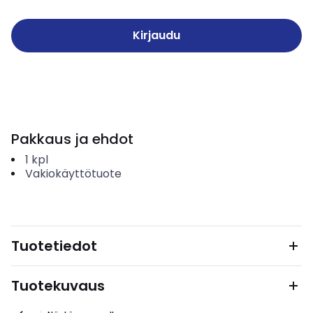
Kirjaudu
Pakkaus ja ehdot
1
kpl
Vakiokäyttötuote
Tuotetiedot
Tuotekuvaus