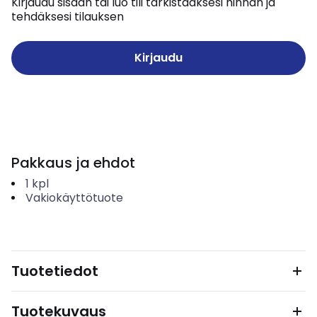
Kirjaudu sisään tai luo tili tarkistaaksesi hinnan ja
tehdäksesi tilauksen
Kirjaudu
Pakkaus ja ehdot
1
kpl
Vakiokäyttötuote
Tuotetiedot
Tuotekuvaus