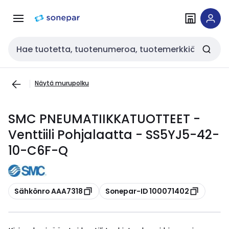
Siirry
Siirry
navigointiin
sisältöön
Haku
Näytä murupolku
SMC PNEUMATIIKKATUOTTEET -
Venttiili Pohjalaatta - SS5YJ5-42-
10-C6F-Q
Kopioi
Kopioi
Sähkönro AAA7318
Sonepar-ID 100071402