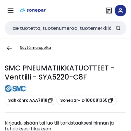
Siirry
Siirry
navigointiin
sisältöön
Haku
Näytä murupolku
SMC PNEUMATIIKKATUOTTEET -
Venttiili - SYA5220-C8F
Kopioi
Kopioi
Sähkönro AAA7818
Sonepar-ID 100091365
Kirjaudu sisään tai luo tili tarkistaaksesi hinnan ja
tehdäksesi tilauksen