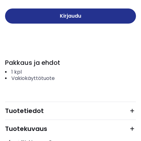
Kirjaudu
Pakkaus ja ehdot
1
kpl
Vakiokäyttötuote
Tuotetiedot
Tuotekuvaus