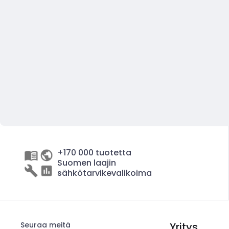
+170 000 tuotetta
Suomen laajin
sähkötarvikevalikoima
Seuraa meitä
Yritys