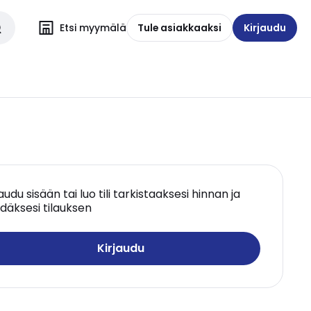
Etsi myymälä
Tule asiakkaaksi
Kirjaudu
jaudu sisään tai luo tili tarkistaaksesi hinnan ja
däksesi tilauksen
Kirjaudu