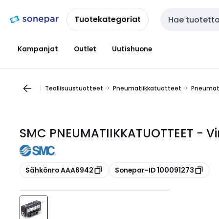
Siirry
Siirry
navigointiin
sisältöön
Tuotekategoriat
Haku
Kampanjat
Outlet
Uutishuone
Teollisuustuotteet
Pneumatiikkatuotteet
Pneumati
SMC PNEUMATIIKKATUOTTEET - Vir
Kopioi
Kopioi
Sähkönro AAA6942
Sonepar-ID 100091273