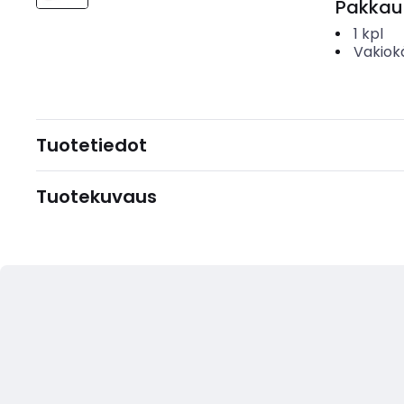
Pakkau
1
kpl
Vakiok
Tuotetiedot
Tuotekuvaus