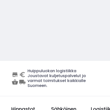
Huippuluokan logistiikka
Joustavat kuljetuspalvelut ja
varmat toimitukset kaikkialle
Suomeen.
Hinnastot
Sähköinen
Logistii