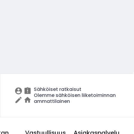
Sähköiset ratkaisut
Olemme sähköisen liiketoiminnan
ammattilainen
kan
Vastuullisuus
Asiakaspalvelu