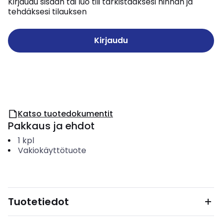
Kirjaudu sisään tai luo tili tarkistaaksesi hinnan ja
tehdäksesi tilauksen
Kirjaudu
Katso tuotedokumentit
Pakkaus ja ehdot
1
kpl
Vakiokäyttötuote
Tuotetiedot