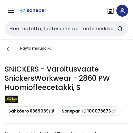
Siirry
Siirry
navigointiin
sisältöön
Haku
Näytä murupolku
SNICKERS - Varoitusvaate
SnickersWorkwear - 2860 PW
Huomiofleecetakki, S
Kopioi
Kopioi
Sähkönro 6369089
Sonepar-ID 100078676