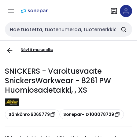
Siirry
Siirry
navigointiin
sisältöön
Haku
Näytä murupolku
SNICKERS - Varoitusvaate
SnickersWorkwear - 8261 PW
Huomiosadetakki, , XS
Kopioi
Kopioi
Sähkönro 6369779
Sonepar-ID 100078729