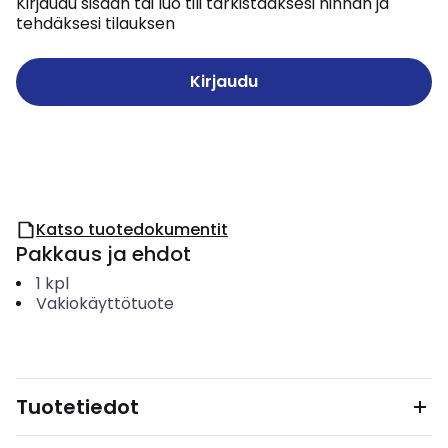
Kirjaudu sisään tai luo tili tarkistaaksesi hinnan ja
tehdäksesi tilauksen
Kirjaudu
Katso tuotedokumentit
Pakkaus ja ehdot
1
kpl
Vakiokäyttötuote
Tuotetiedot