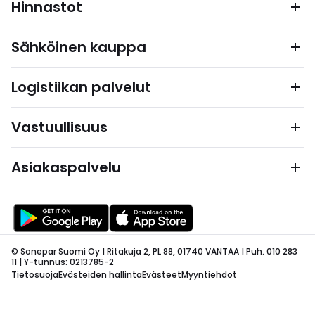
Hinnastot
Sähköinen kauppa
Logistiikan palvelut
Vastuullisuus
Asiakaspalvelu
© Sonepar Suomi Oy | Ritakuja 2, PL 88, 01740 VANTAA | Puh. 010 283
11 | Y-tunnus: 0213785-2
Tietosuoja
Evästeiden hallinta
Evästeet
Myyntiehdot