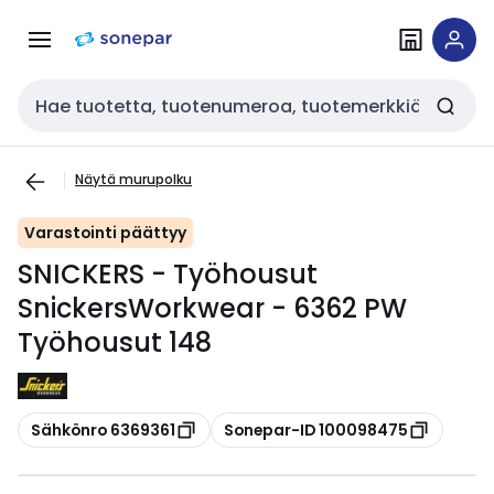
Siirry
Siirry
navigointiin
sisältöön
Haku
Näytä murupolku
Varastointi päättyy
SNICKERS - Työhousut
SnickersWorkwear - 6362 PW
Työhousut 148
Kopioi
Kopioi
Sähkönro 6369361
Sonepar-ID 100098475