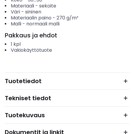
Materiaali
-
sekoite
Väri
-
sininen
Materiaalin paino
-
270
g/m²
Malli
-
normaali malli
Pakkaus ja ehdot
1
kpl
Vakiokäyttötuote
Tuotetiedot
Tekniset tiedot
Tuotekuvaus
Dokumentit ja linkit