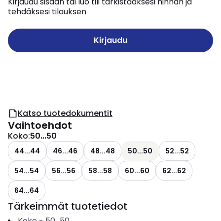
Kirjaudu sisään tai luo tili tarkistaaksesi hinnan ja
tehdäksesi tilauksen
Kirjaudu
Katso tuotedokumentit
Vaihtoehdot
Koko
:
50...50
44...44
46...46
48...48
50...50
52...52
54...54
56...56
58...58
60...60
62...62
64...64
Tärkeimmät tuotetiedot
Koko
-
50...50