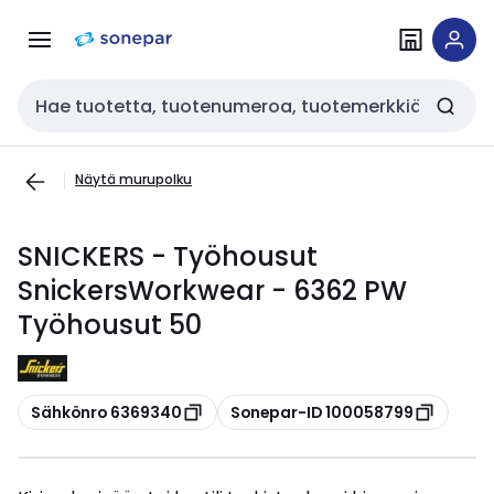
Siirry
Siirry
navigointiin
sisältöön
Haku
Näytä murupolku
SNICKERS - Työhousut
SnickersWorkwear - 6362 PW
Työhousut 50
Kopioi
Kopioi
Sähkönro 6369340
Sonepar-ID 100058799