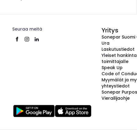
Seuraa meitä
Yritys
Sonepar Suomi
Ura
Laskutustiedot
Yleiset hankint
toimittajalle
Speak Up
Code of Condu
Myymälät ja my
yhteystiedot
Sonepar Purpo
Vierailijaohje