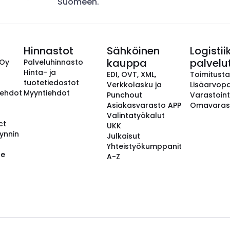
Suomeen.
Hinnastot
Sähköinen
Logistii
kauppa
palvelu
 Oy
Palveluhinnasto
Hinta- ja
EDI, OVT, XML,
Toimitust
tuotetiedostot
Verkkolasku ja
Lisäarvopa
aehdot
Myyntiehdot
Punchout
Varastoint
Asiakasvarasto APP
Omavaras
Valintatyökalut
ct
UKK
ynnin
Julkaisut
Yhteistyökumppanit
se
A-Z