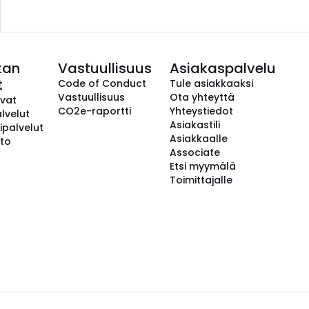
kan
Vastuullisuus
Asiakaspalvelu
t
Code of Conduct
Tule asiakkaaksi
Vastuullisuus
Ota yhteyttä
avat
CO2e-raportti
Yhteystiedot
lvelut
Asiakastili
ipalvelut
Asiakkaalle
to
Associate
Etsi myymälä
Toimittajalle