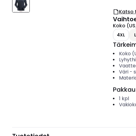
Katso 
Vaihto
Koko (US
4XL
Tärkei
Koko (
Lyhyth
Vaattee
Väri
-
s
Materia
Pakkau
1
kpl
Vakiok