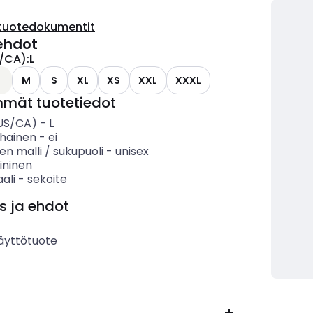
tuotedokumentit
ehdot
/CA)
:
L
L
M
S
XL
XS
XXL
XXXL
mmät tuotetiedot
US/CA)
-
L
ihainen
-
ei
n malli / sukupuoli
-
unisex
ininen
ali
-
sekoite
s ja ehdot
äyttötuote