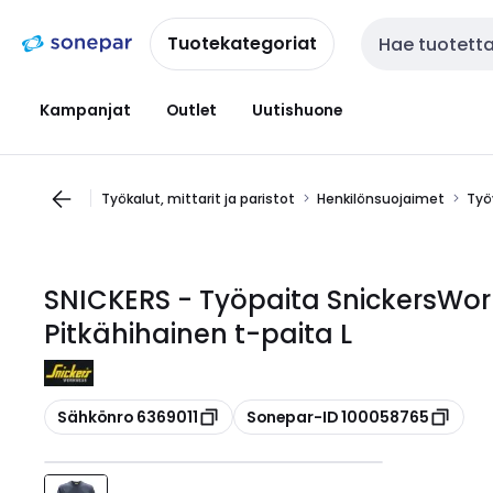
Siirry
Siirry
navigointiin
sisältöön
Tuotekategoriat
Haku
Kampanjat
Outlet
Uutishuone
Työkalut, mittarit ja paristot
Henkilönsuojaimet
Työ
SNICKERS - Työpaita SnickersWo
Pitkähihainen t-paita L
Kopioi
Kopioi
Sähkönro 6369011
Sonepar-ID 100058765