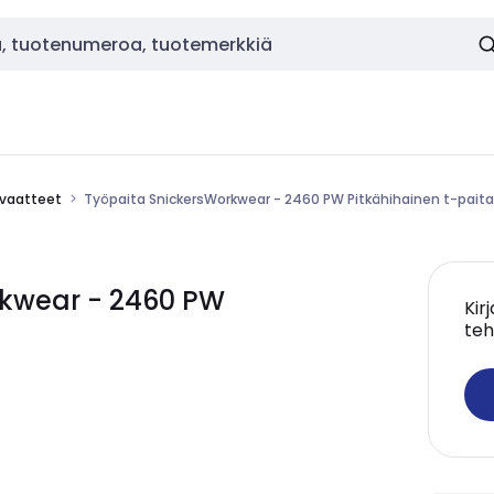
vaatteet
Työpaita SnickersWorkwear - 2460 PW Pitkähihainen t-paita
rkwear - 2460 PW
Kir
teh