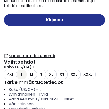
Kirjaudu sisään tai luo tili tarkistaaksesi hinnan ja
tehdäksesi tilauksen
Kirjaudu
Katso tuotedokumentit
Vaihtoehdot
Koko (US/CA)
:
L
4XL
L
M
S
XL
XS
XXL
XXXL
Tärkeimmät tuotetiedot
Koko (US/CA)
-
L
Lyhythihainen
-
kyllä
Vaatteen malli / sukupuoli
-
unisex
Väri
-
sininen
Materiaali
-
sekoite