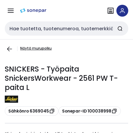
Siirry
Siirry
navigointiin
sisältöön
Haku
Näytä murupolku
SNICKERS - Työpaita
SnickersWorkwear - 2561 PW T-
paita L
Kopioi
Kopioi
Sähkönro 6369045
Sonepar-ID 100038998