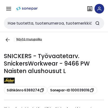
Siirry
Siirry
navigointiin
sisältöön
Haku
Näytä murupolku
SNICKERS - Työvaatetarv.
SnickersWorkwear - 9466 PW
Naisten alushousut L
Kopioi
Kopioi
Sähkönro 6369274
Sonepar-ID 100039016