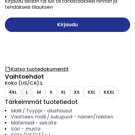
Kirjaudu sisään tai luo tili tarkistaaksesi hinnan ja
tehdäksesi tilauksen
Kirjaudu
Katso tuotedokumentit
Vaihtoehdot
Koko (US/CA)
:
L
4XL
L
M
S
XL
XS
XXL
XXXL
Tärkeimmät tuotetiedot
Malli / Tyyppi
-
alushousut
Vaatteen malli / sukupuoli
-
nainen/naisten
Materiaali
-
sekoite
Väri
-
musta
Koko (US/CA)
-
L