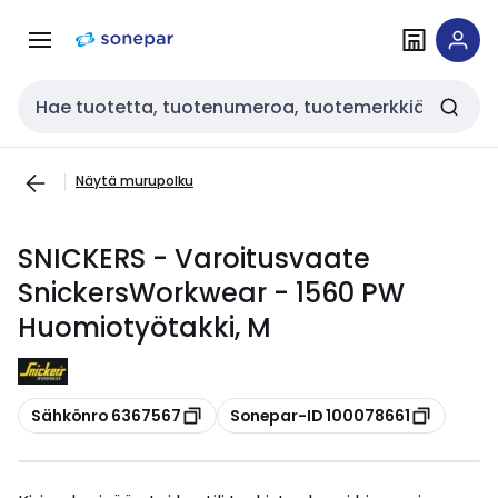
Siirry
Siirry
navigointiin
sisältöön
Haku
Näytä murupolku
SNICKERS - Varoitusvaate
SnickersWorkwear - 1560 PW
Huomiotyötakki, M
Kopioi
Kopioi
Sähkönro 6367567
Sonepar-ID 100078661