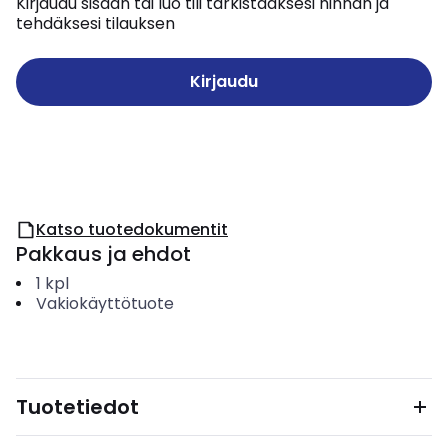
Kirjaudu sisään tai luo tili tarkistaaksesi hinnan ja
tehdäksesi tilauksen
Kirjaudu
Katso tuotedokumentit
Pakkaus ja ehdot
1
kpl
Vakiokäyttötuote
Tuotetiedot