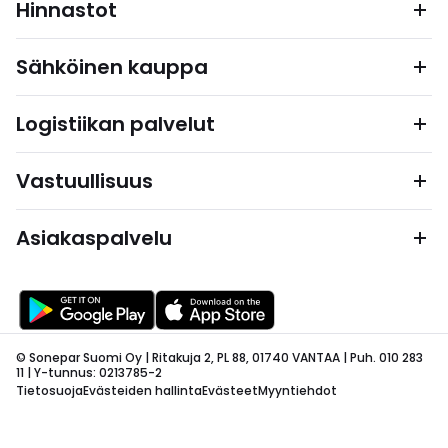
Hinnastot
Sähköinen kauppa
Logistiikan palvelut
Vastuullisuus
Asiakaspalvelu
© Sonepar Suomi Oy | Ritakuja 2, PL 88, 01740 VANTAA | Puh. 010 283
11 | Y-tunnus: 0213785-2
Tietosuoja
Evästeiden hallinta
Evästeet
Myyntiehdot