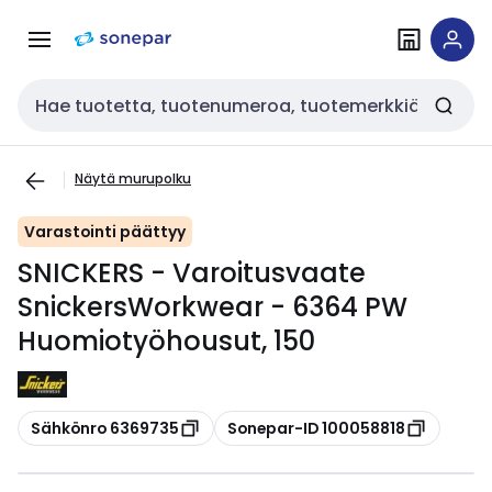
Siirry
Siirry
navigointiin
sisältöön
Haku
Näytä murupolku
Varastointi päättyy
SNICKERS - Varoitusvaate
SnickersWorkwear - 6364 PW
Huomiotyöhousut, 150
Kopioi
Kopioi
Sähkönro 6369735
Sonepar-ID 100058818