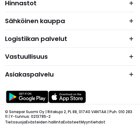
Hinnastot
Sähköinen kauppa
Logistiikan palvelut
Vastuullisuus
Asiakaspalvelu
© Sonepar Suomi Oy | Ritakuja 2, PL 88, 01740 VANTAA | Puh. 010 283
11 | Y-tunnus: 0213785-2
Tietosuoja
Evästeiden hallinta
Evästeet
Myyntiehdot