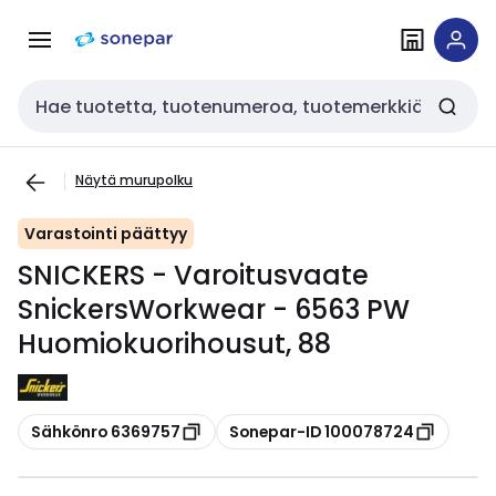
Siirry
Siirry
navigointiin
sisältöön
Haku
Näytä murupolku
Varastointi päättyy
SNICKERS - Varoitusvaate
SnickersWorkwear - 6563 PW
Huomiokuorihousut, 88
Kopioi
Kopioi
Sähkönro 6369757
Sonepar-ID 100078724