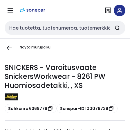
Siirry
Siirry
navigointiin
sisältöön
Haku
Näytä murupolku
SNICKERS - Varoitusvaate
SnickersWorkwear - 8261 PW
Huomiosadetakki, , XS
Kopioi
Kopioi
Sähkönro 6369779
Sonepar-ID 100078729