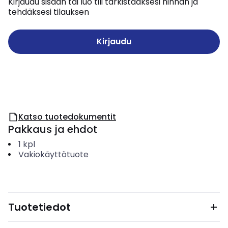
Kirjaudu sisään tai luo tili tarkistaaksesi hinnan ja
tehdäksesi tilauksen
Kirjaudu
Katso tuotedokumentit
Pakkaus ja ehdot
1
kpl
Vakiokäyttötuote
Tuotetiedot