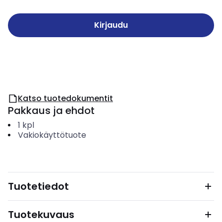
Kirjaudu
Katso tuotedokumentit
Pakkaus ja ehdot
1
kpl
Vakiokäyttötuote
Tuotetiedot
Tuotekuvaus