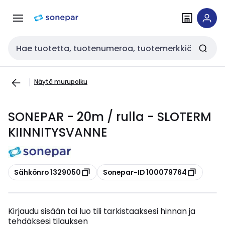
Siirry
Siirry
navigointiin
sisältöön
Haku
Näytä murupolku
SONEPAR - 20m / rulla - SLOTERM
KIINNITYSVANNE
Kopioi
Kopioi
Sähkönro 1329050
Sonepar-ID 100079764
Kirjaudu sisään tai luo tili tarkistaaksesi hinnan ja
tehdäksesi tilauksen