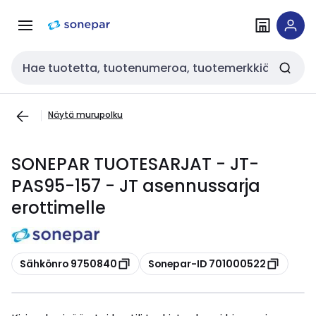
Siirry
Siirry
navigointiin
sisältöön
Haku
Näytä murupolku
SONEPAR TUOTESARJAT - JT-
PAS95-157 - JT asennussarja
erottimelle
Kopioi
Kopioi
Sähkönro 9750840
Sonepar-ID 701000522