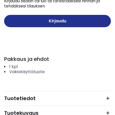
Kirjaudu sisään tai luo tili tarkistaaksesi hinnan ja
tehdäksesi tilauksen
Kirjaudu
Pakkaus ja ehdot
1
kpl
Vakiokäyttötuote
Tuotetiedot
Tuotekuvaus