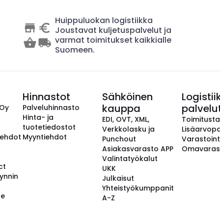
Huippuluokan logistiikka
Joustavat kuljetuspalvelut ja
varmat toimitukset kaikkialle
Suomeen.
Hinnastot
Sähköinen
Logistii
kauppa
palvelu
 Oy
Palveluhinnasto
Hinta- ja
EDI, OVT, XML,
Toimitust
tuotetiedostot
Verkkolasku ja
Lisäarvopa
aehdot
Myyntiehdot
Punchout
Varastoint
Asiakasvarasto APP
Omavaras
Valintatyökalut
ct
UKK
ynnin
Julkaisut
Yhteistyökumppanit
se
A-Z