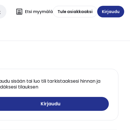
Etsi myymälä
Tule asiakkaaksi
Kirjaudu
jaudu sisään tai luo tili tarkistaaksesi hinnan ja
däksesi tilauksen
Kirjaudu