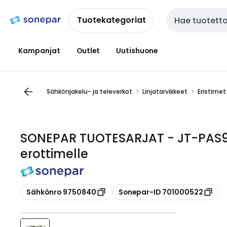
Siirry
Siirry
navigointiin
sisältöön
Tuotekategoriat
Haku
Kampanjat
Outlet
Uutishuone
Sähkönjakelu- ja televerkot
Linjatarvikkeet
Eristimet
SONEPAR TUOTESARJAT - JT-PAS95
erottimelle
Kopioi
Kopioi
Sähkönro 9750840
Sonepar-ID 701000522