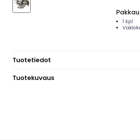
Pakkau
1
kpl
Vakiok
Tuotetiedot
Tuotekuvaus