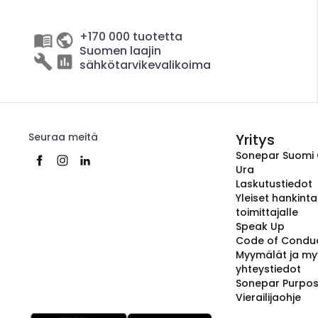
+170 000 tuotetta
Suomen laajin
sähkötarvikevalikoima
Seuraa meitä
Yritys
Sonepar Suomi
Ura
Laskutustiedot
Yleiset hankint
toimittajalle
Speak Up
Code of Condu
Myymälät ja my
yhteystiedot
Sonepar Purpo
Vierailijaohje