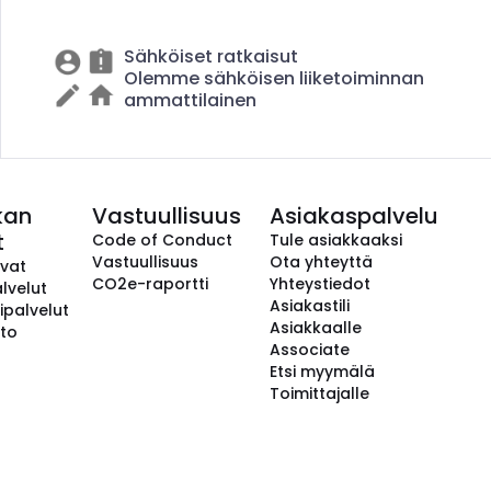
Sähköiset ratkaisut
Olemme sähköisen liiketoiminnan
ammattilainen
kan
Vastuullisuus
Asiakaspalvelu
t
Code of Conduct
Tule asiakkaaksi
Vastuullisuus
Ota yhteyttä
avat
CO2e-raportti
Yhteystiedot
lvelut
Asiakastili
ipalvelut
Asiakkaalle
to
Associate
Etsi myymälä
Toimittajalle