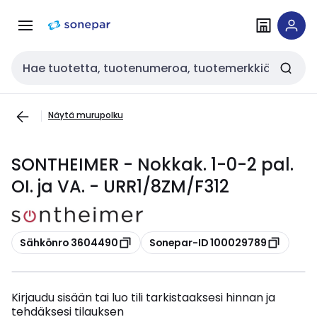
Siirry
Siirry
navigointiin
sisältöön
Haku
Näytä murupolku
SONTHEIMER - Nokkak. 1-0-2 pal.
OI. ja VA. - URR1/8ZM/F312
Kopioi
Kopioi
Sähkönro 3604490
Sonepar-ID 100029789
Kirjaudu sisään tai luo tili tarkistaaksesi hinnan ja
tehdäksesi tilauksen