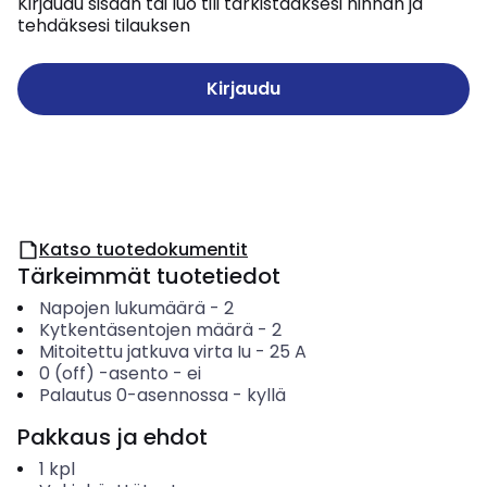
Kirjaudu sisään tai luo tili tarkistaaksesi hinnan ja
tehdäksesi tilauksen
Kirjaudu
Katso tuotedokumentit
Tärkeimmät tuotetiedot
Napojen lukumäärä
-
2
Kytkentäsentojen määrä
-
2
Mitoitettu jatkuva virta Iu
-
25
A
0 (off) -asento
-
ei
Palautus 0-asennossa
-
kyllä
Pakkaus ja ehdot
1
kpl