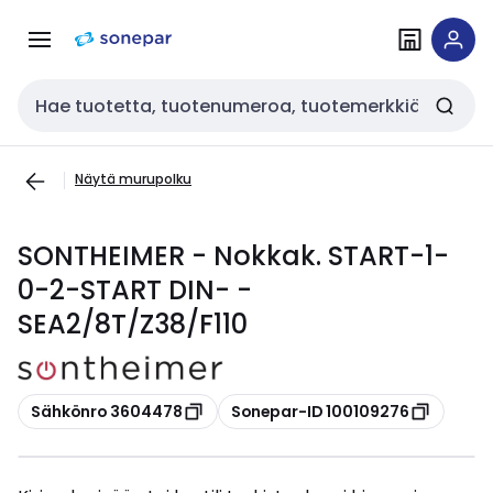
Siirry
Siirry
navigointiin
sisältöön
Haku
Näytä murupolku
SONTHEIMER - Nokkak. START-1-
0-2-START DIN- -
SEA2/8T/Z38/F110
Kopioi
Kopioi
Sähkönro 3604478
Sonepar-ID 100109276