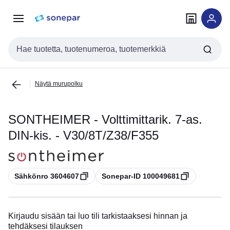
Siirry
Siirry
navigointiin
sisältöön
Haku
Näytä murupolku
SONTHEIMER - Volttimittarik. 7-as.
DIN-kis. - V30/8T/Z38/F355
Kopioi
Kopioi
Sähkönro 3604607
Sonepar-ID 100049681
Kirjaudu sisään tai luo tili tarkistaaksesi hinnan ja
tehdäksesi tilauksen