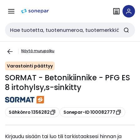
Siirry
Siirry
navigointiin
sisältöön
Haku
Näytä murupolku
Varastointi päättyy
SORMAT - Betonikiinnike - PFG ES
8 irtohylsy,s-sinkitty
Kopioi
Kopioi
Sähkönro 1356282
Sonepar-ID 100082777
Kirjaudu sisään tai luo tili tarkistaaksesi hinnan ja