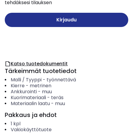
tehdäksesi tilauksen
Kirjaudu
Katso tuotedokumentit
Tärkeimmät tuotetiedot
Malli / Tyyppi
-
työnnettävä
Kierre
-
metrinen
Ankkurointi
-
muu
Kuorimateriaali
-
teräs
Materiaalin laatu
-
muu
Pakkaus ja ehdot
1
kpl
Vakiokäyttötuote