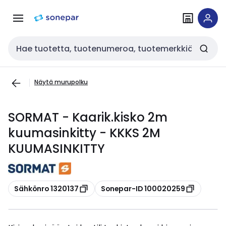
Siirry
Siirry
navigointiin
sisältöön
Haku
Näytä murupolku
SORMAT - Kaarik.kisko 2m
kuumasinkitty - KKKS 2M
KUUMASINKITTY
Kopioi
Kopioi
Sähkönro 1320137
Sonepar-ID 100020259