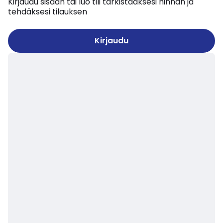
Kirjaudu sisään tai luo tili tarkistaaksesi hinnan ja
tehdäksesi tilauksen
Kirjaudu