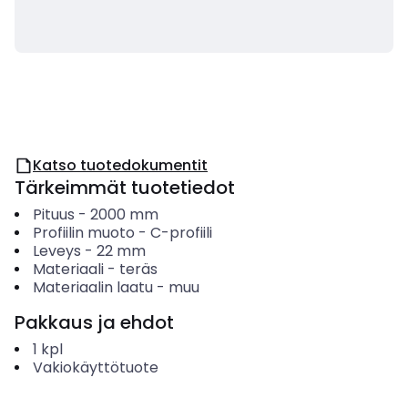
Katso tuotedokumentit
Tärkeimmät tuotetiedot
Pituus
-
2000
mm
Profiilin muoto
-
C-profiili
Leveys
-
22
mm
Materiaali
-
teräs
Materiaalin laatu
-
muu
Pakkaus ja ehdot
1
kpl
Vakiokäyttötuote