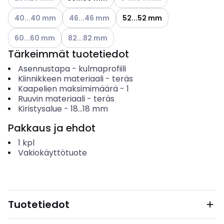
Katso käytettävissä olevat vaihtoehdot
Katso käytettävissä olevat vaihtoehdot
40...40 mm
46...46 mm
52...52 mm
Katso käytettävissä olevat vaihtoehdot
Katso käytettävissä olevat vaihtoehdot
60...60 mm
82...82 mm
Tärkeimmät tuotetiedot
Asennustapa
-
kulmaprofiili
Kiinnikkeen materiaali
-
teräs
Kaapelien maksimimäärä
-
1
Ruuvin materiaali
-
teräs
Kiristysalue
-
18...18
mm
Pakkaus ja ehdot
1
kpl
Vakiokäyttötuote
Tuotetiedot