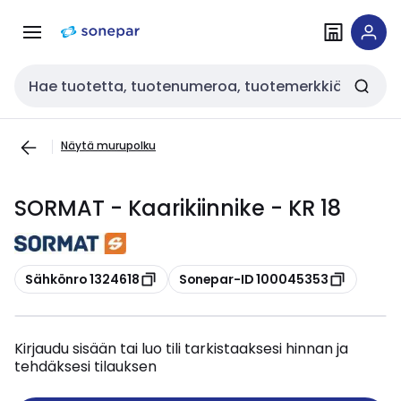
Siirry
Siirry
navigointiin
sisältöön
Haku
Näytä murupolku
SORMAT - Kaarikiinnike - KR 18
Kopioi
Kopioi
Sähkönro 1324618
Sonepar-ID 100045353
Kirjaudu sisään tai luo tili tarkistaaksesi hinnan ja
tehdäksesi tilauksen