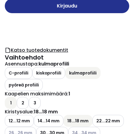
Kirjaudu
Katso tuotedokumentit
Vaihtoehdot
Asennustapa
:
kulmaprofiili
C-profiili
kiskoprofiili
kulmaprofiili
pyöreä profiili
Kaapelien maksimimäärä
:
1
1
2
3
Kiristysalue
:
18...18 mm
12...12 mm
14...14 mm
18...18 mm
22...22 mm
Katso käytettävissä olevat vaihtoehdot
Katso käytettävissä olevat vai
26...26 mm
30...30 mm
34...34 mm