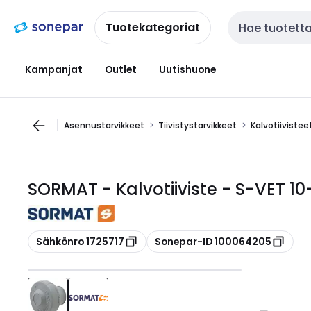
Siirry
Siirry
navigointiin
sisältöön
Tuotekategoriat
Haku
Kampanjat
Outlet
Uutishuone
Asennustarvikkeet
Tiivistystarvikkeet
Kalvotiivistee
SORMAT - Kalvotiiviste - S-VET 10
Kopioi
Kopioi
Sähkönro 1725717
Sonepar-ID 100064205