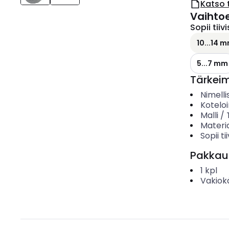
Katso 
Vaihto
Sopii tiivi
10...14 
5...7 mm
Tärkei
Nimelli
Koteloi
Malli /
Materia
Sopii ti
Pakkau
1
kpl
Vakiok