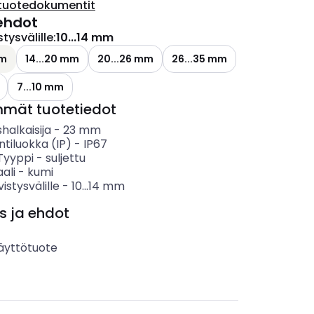
tuotedokumentit
ehdot
stysvälille
:
10...14 mm
mm
14...20 mm
20...26 mm
26...35 mm
7...10 mm
mmät tuotetiedot
shalkaisija
-
23
mm
ntiluokka (IP)
-
IP67
 Tyyppi
-
suljettu
ali
-
kumi
ivistysvälille
-
10...14
mm
s ja ehdot
äyttötuote