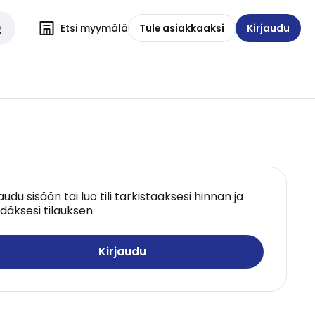
Etsi myymälä
Tule asiakkaaksi
Kirjaudu
jaudu sisään tai luo tili tarkistaaksesi hinnan ja
däksesi tilauksen
Kirjaudu