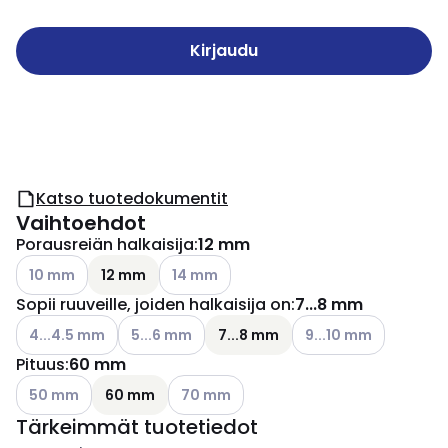
Kirjaudu
Katso tuotedokumentit
Vaihtoehdot
Porausreiän halkaisija
:
12 mm
Katso käytettävissä olevat vaihtoehdot
Katso käytettävissä olevat vaihtoehdot
10 mm
12 mm
14 mm
Sopii ruuveille, joiden halkaisija on
:
7...8 mm
Katso käytettävissä olevat vaihtoehdot
Katso käytettävissä olevat vaihtoehdot
Katso käytettävissä o
4...4.5 mm
5...6 mm
7...8 mm
9...10 mm
Pituus
:
60 mm
Katso käytettävissä olevat vaihtoehdot
Katso käytettävissä olevat vaihtoehdot
50 mm
60 mm
70 mm
Tärkeimmät tuotetiedot