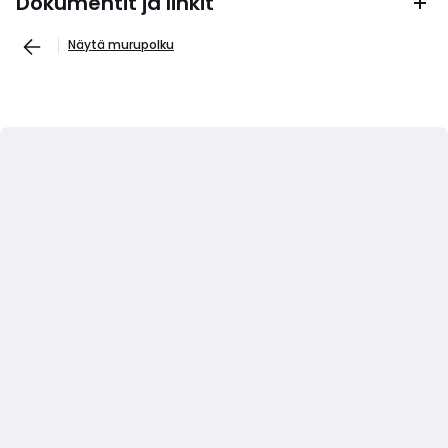
Dokumentit ja linkit
Näytä murupolku