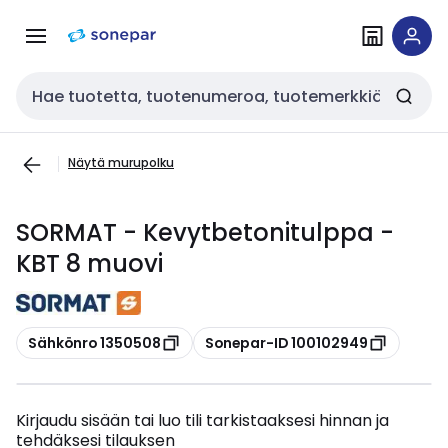
Siirry
Siirry
navigointiin
sisältöön
Haku
Näytä murupolku
SORMAT - Kevytbetonitulppa -
KBT 8 muovi
Kopioi
Kopioi
Sähkönro 1350508
Sonepar-ID 100102949
Kirjaudu sisään tai luo tili tarkistaaksesi hinnan ja
tehdäksesi tilauksen