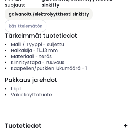
suojaus
:
sinkitty
galvanoitu/elektrolyyttisesti sinkitty
Katso käytettävissä olevat vaihtoehdot
käsittelemätön
Tärkeimmät tuotetiedot
Malli / Tyyppi
-
suljettu
Halkaisija
-
11...13
mm
Materiaali
-
teräs
Kiinnitystapa
-
ruuvaus
Kaapelien/putkien lukumäärä
-
1
Pakkaus ja ehdot
1
kpl
Vakiokäyttötuote
Tuotetiedot