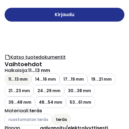
Kirjaudu
Katso tuotedokumentit
Vaihtoehdot
Halkaisija
:
11...13 mm
11...13 mm
14...16 mm
17...19 mm
19...21 mm
21...23 mm
24...29 mm
30...38 mm
39...48 mm
48...54 mm
53...61 mm
Materiaali
:
teräs
Katso käytettävissä olevat vaihtoehdot
ruostumaton teräs
teräs
Pinnan
galvanoitu/elektrolyyttisesti