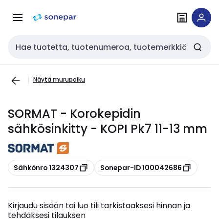
Siirry
Siirry
navigointiin
sisältöön
Haku
Näytä murupolku
SORMAT - Korokepidin
sähkösinkitty - KOPI Pk7 11-13 mm
Kopioi
Kopioi
Sähkönro 1324307
Sonepar-ID 100042686
Kirjaudu sisään tai luo tili tarkistaaksesi hinnan ja
tehdäksesi tilauksen