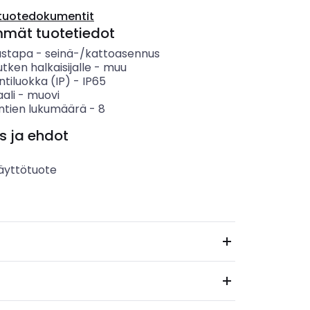
tuotedokumentit
mmät tuotetiedot
ustapa
-
seinä-/kattoasennus
utken halkaisijalle
-
muu
ntiluokka (IP)
-
IP65
ali
-
muovi
entien lukumäärä
-
8
s ja ehdot
äyttötuote