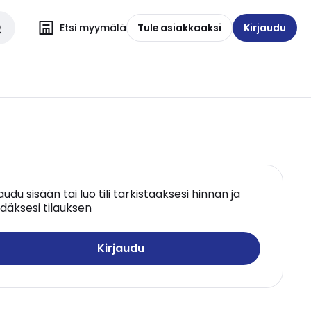
Etsi myymälä
Tule asiakkaaksi
Kirjaudu
jaudu sisään tai luo tili tarkistaaksesi hinnan ja
däksesi tilauksen
Kirjaudu