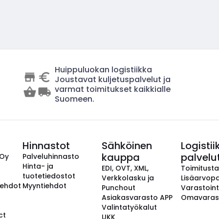
Huippuluokan logistiikka
Joustavat kuljetuspalvelut ja
varmat toimitukset kaikkialle
Suomeen.
Hinnastot
Sähköinen
Logistii
kauppa
palvelu
 Oy
Palveluhinnasto
Hinta- ja
EDI, OVT, XML,
Toimitust
tuotetiedostot
Verkkolasku ja
Lisäarvopa
aehdot
Myyntiehdot
Punchout
Varastoint
Asiakasvarasto APP
Omavaras
Valintatyökalut
ct
UKK