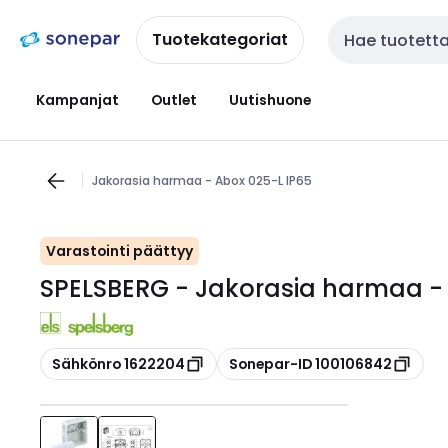
Siirry
Siirry
navigointiin
sisältöön
Tuotekategoriat
Haku
Kampanjat
Outlet
Uutishuone
Jakorasia harmaa - Abox 025-L IP65
Varastointi päättyy
SPELSBERG - Jakorasia harmaa - 
Kopioi
Kopioi
Sähkönro 1622204
Sonepar-ID 100106842