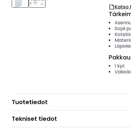
Katso 
Tärkei
Asenn
Sopii p
Koteloi
Materia
Läpivi
Pakkau
1
kpl
Vakiok
Tuotetiedot
Tekniset tiedot