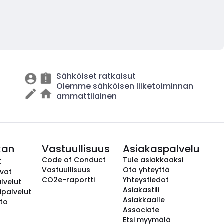
Sähköiset ratkaisut
Olemme sähköisen liiketoiminnan
ammattilainen
kan
Vastuullisuus
Asiakaspalvelu
t
Code of Conduct
Tule asiakkaaksi
Vastuullisuus
Ota yhteyttä
avat
CO2e-raportti
Yhteystiedot
lvelut
Asiakastili
ipalvelut
Asiakkaalle
to
Associate
Etsi myymälä