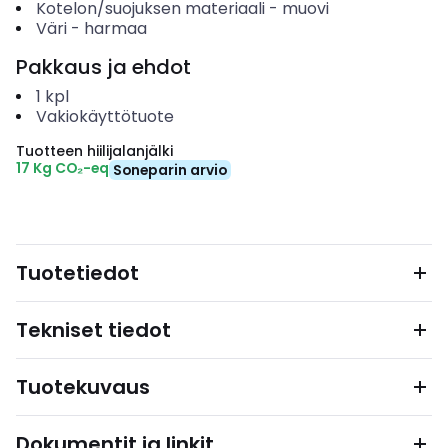
Kotelon/suojuksen materiaali
-
muovi
Väri
-
harmaa
Pakkaus ja ehdot
1
kpl
Vakiokäyttötuote
Tuotteen hiilijalanjälki
17 Kg CO₂-eq
Soneparin arvio
Tuotetiedot
Tekniset tiedot
Tuotekuvaus
Dokumentit ja linkit