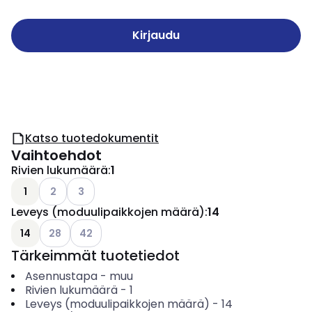
Kirjaudu
Katso tuotedokumentit
Vaihtoehdot
Rivien lukumäärä
:
1
Katso käytettävissä olevat vaihtoehdot
Katso käytettävissä olevat vaihtoehdot
1
2
3
Leveys (moduulipaikkojen määrä)
:
14
Katso käytettävissä olevat vaihtoehdot
Katso käytettävissä olevat vaihtoehdot
14
28
42
Tärkeimmät tuotetiedot
Asennustapa
-
muu
Rivien lukumäärä
-
1
Leveys (moduulipaikkojen määrä)
-
14