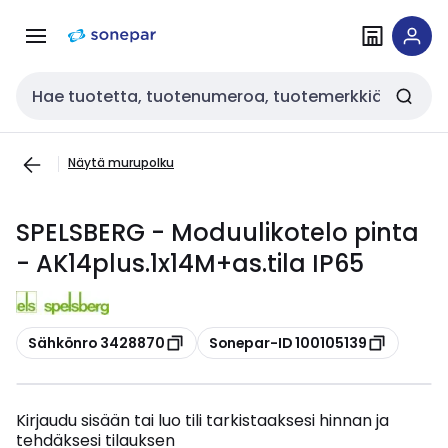
Siirry
Siirry
navigointiin
sisältöön
Haku
Näytä murupolku
SPELSBERG - Moduulikotelo pinta
- AK14plus.1x14M+as.tila IP65
Kopioi
Kopioi
Sähkönro 3428870
Sonepar-ID 100105139
Kirjaudu sisään tai luo tili tarkistaaksesi hinnan ja
tehdäksesi tilauksen