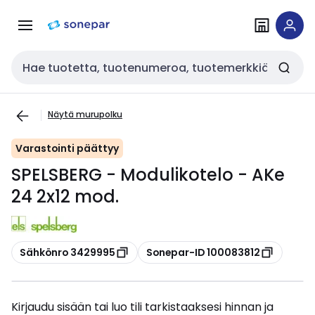
Siirry
Siirry
navigointiin
sisältöön
Haku
Näytä murupolku
Varastointi päättyy
SPELSBERG - Modulikotelo - AKe
24 2x12 mod.
Kopioi
Kopioi
Sähkönro 3429995
Sonepar-ID 100083812
Kirjaudu sisään tai luo tili tarkistaaksesi hinnan ja