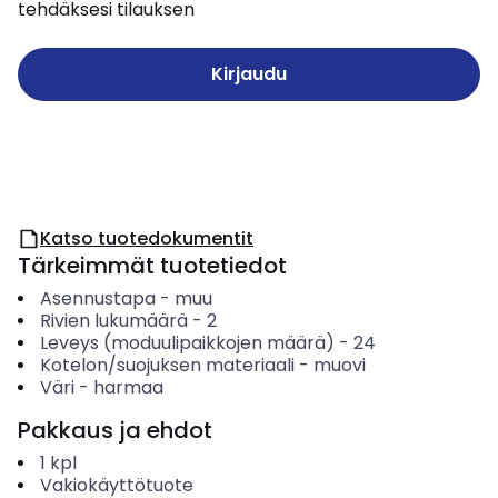
tehdäksesi tilauksen
Kirjaudu
Katso tuotedokumentit
Tärkeimmät tuotetiedot
Asennustapa
-
muu
Rivien lukumäärä
-
2
Leveys (moduulipaikkojen määrä)
-
24
Kotelon/suojuksen materiaali
-
muovi
Väri
-
harmaa
Pakkaus ja ehdot
1
kpl
Vakiokäyttötuote