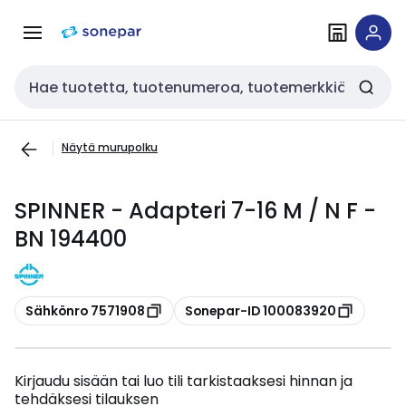
Siirry
Siirry
navigointiin
sisältöön
Haku
Näytä murupolku
SPINNER - Adapteri 7-16 M / N F -
BN 194400
Kopioi
Kopioi
Sähkönro 7571908
Sonepar-ID 100083920
Kirjaudu sisään tai luo tili tarkistaaksesi hinnan ja
tehdäksesi tilauksen