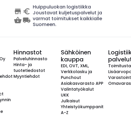
Huippuluokan logistiikka
Joustavat kuljetuspalvelut ja
varmat toimitukset kaikkialle
Suomeen.
Hinnastot
Sähköinen
Logistii
kauppa
palvelu
 Oy
Palveluhinnasto
Hinta- ja
EDI, OVT, XML,
Toimitust
tuotetiedostot
Verkkolasku ja
Lisäarvopa
aehdot
Myyntiehdot
Punchout
Varastoint
Asiakasvarasto APP
Omavaras
Valintatyökalut
ct
UKK
ynnin
Julkaisut
Yhteistyökumppanit
se
A-Z