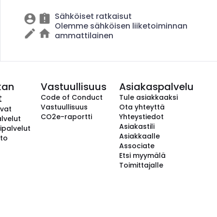
Sähköiset ratkaisut
Olemme sähköisen liiketoiminnan
ammattilainen
kan
Vastuullisuus
Asiakaspalvelu
t
Code of Conduct
Tule asiakkaaksi
Vastuullisuus
Ota yhteyttä
avat
CO2e-raportti
Yhteystiedot
lvelut
Asiakastili
ipalvelut
Asiakkaalle
to
Associate
Etsi myymälä
Toimittajalle