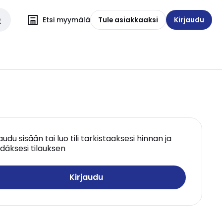
Etsi myymälä
Tule asiakkaaksi
Kirjaudu
jaudu sisään tai luo tili tarkistaaksesi hinnan ja
däksesi tilauksen
Kirjaudu