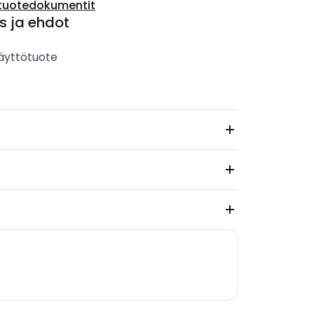
tuotedokumentit
s ja ehdot
äyttötuote