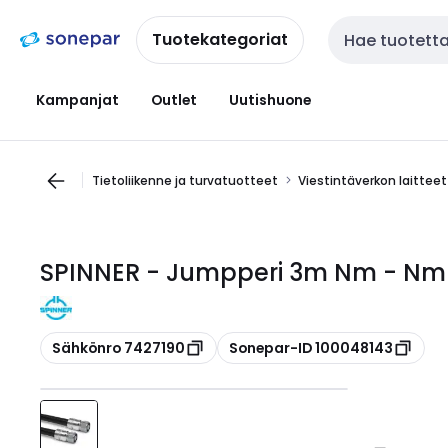
Siirry
Siirry
navigointiin
sisältöön
Tuotekategoriat
Haku
Kampanjat
Outlet
Uutishuone
Tietoliikenne ja turvatuotteet
Viestintäverkon laitteet
SPINNER - Jumpperi 3m Nm - Nm
Kopioi
Kopioi
Sähkönro 7427190
Sonepar-ID 100048143