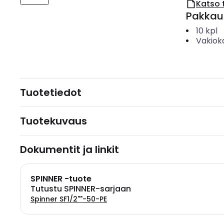
Katso 
Pakkau
10
kpl
Vakiok
Tuotetiedot
Tuotekuvaus
Dokumentit ja linkit
SPINNER -tuote
Tutustu SPINNER-sarjaan
Spinner SF1/2""-50-PE