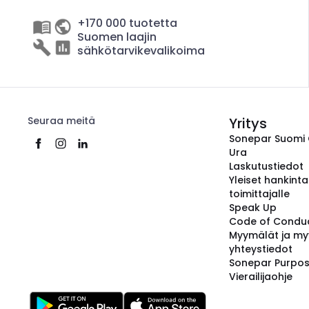
+170 000 tuotetta
Suomen laajin
sähkötarvikevalikoima
Seuraa meitä
Yritys
Sonepar Suomi
Ura
Laskutustiedot
Yleiset hankint
toimittajalle
Speak Up
Code of Condu
Myymälät ja my
yhteystiedot
Sonepar Purpo
Vierailijaohje