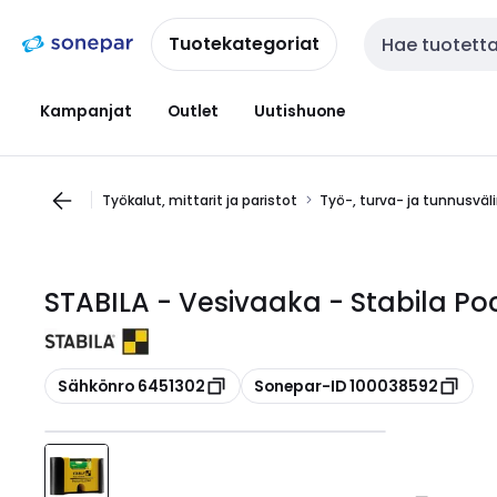
Siirry
Siirry
navigointiin
sisältöön
Tuotekategoriat
Haku
Kampanjat
Outlet
Uutishuone
Työkalut, mittarit ja paristot
Työ-, turva- ja tunnusväl
STABILA - Vesivaaka - Stabila Poc
Kopioi
Kopioi
Sähkönro 6451302
Sonepar-ID 100038592