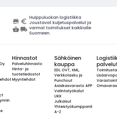
Huippuluokan logistiikka
Joustavat kuljetuspalvelut ja
varmat toimitukset kaikkialle
Suomeen.
Hinnastot
Sähköinen
Logistii
kauppa
palvelu
 Oy
Palveluhinnasto
Hinta- ja
EDI, OVT, XML,
Toimitust
tuotetiedostot
Verkkolasku ja
Lisäarvopa
aehdot
Myyntiehdot
Punchout
Varastoint
Asiakasvarasto APP
Omavaras
Valintatyökalut
ct
UKK
ynnin
Julkaisut
Yhteistyökumppanit
se
A-Z