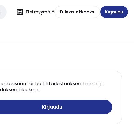
Etsi myymälä
Tule asiakkaaksi
Kirjaudu
jaudu sisään tai luo tili tarkistaaksesi hinnan ja
däksesi tilauksen
Kirjaudu