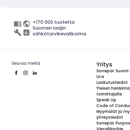
+170 000 tuotetta
Suomen laajin
sähkötarvikevalikoima
Seuraa meitä
Yritys
Sonepar Suomi
Ura
Laskutustiedot
Yleiset hankint
toimittajalle
Speak Up
Code of Condu
Myymälät ja my
yhteystiedot
Sonepar Purpo
Vierailijaohje