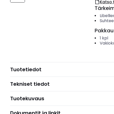
Katso 
Tärkei
Libelli
Suhtee
Pakkau
1
kpl
Vakiok
Tuotetiedot
Tekniset tiedot
Tuotekuvaus
Dokumentit ja linkit