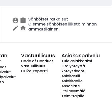
Sähköiset ratkaisut
Olemme sähköisen liiketoiminnan
ammattilainen
kan
Vastuullisuus
Asiakaspalvelu
t
Code of Conduct
Tule asiakkaaksi
Vastuullisuus
Ota yhteyttä
avat
CO2e-raportti
Yhteystiedot
lvelut
Asiakastili
ipalvelut
Asiakkaalle
to
Associate
Etsi myymälä
Toimittajalle