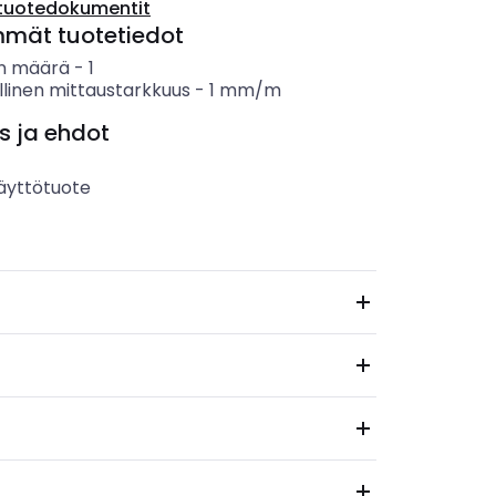
tuotedokumentit
mmät tuotetiedot
en määrä
-
1
llinen mittaustarkkuus
-
1
mm/m
s ja ehdot
äyttötuote