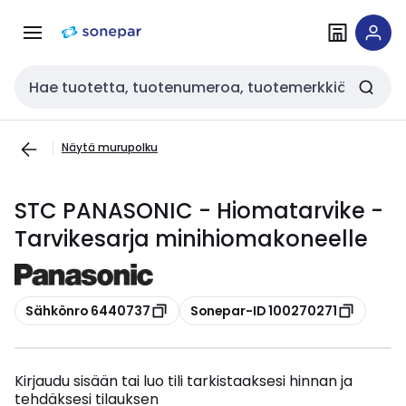
Siirry
Siirry
navigointiin
sisältöön
Haku
Näytä murupolku
STC PANASONIC - Hiomatarvike -
Tarvikesarja minihiomakoneelle
Kopioi
Kopioi
Sähkönro 6440737
Sonepar-ID 100270271
Kirjaudu sisään tai luo tili tarkistaaksesi hinnan ja
tehdäksesi tilauksen