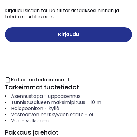
Kirjaudu sisään tai luo tili tarkistaaksesi hinnan ja
tehdäksesi tilauksen
Kirjaudu
Katso tuotedokumentit
Tärkeimmät tuotetiedot
Asennustapa
-
uppoasennus
Tunnistusalueen maksimipituus
-
10
m
Halogeeniton
-
kyllä
Vastearvon herkkyyden säätö
-
ei
Väri
-
valkoinen
Pakkaus ja ehdot