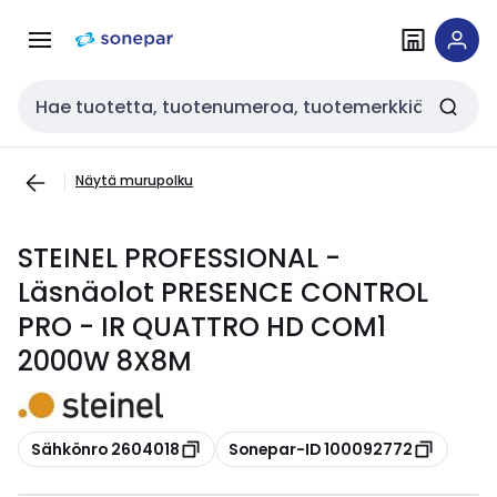
Siirry
Siirry
navigointiin
sisältöön
Haku
Näytä murupolku
STEINEL PROFESSIONAL -
Läsnäolot PRESENCE CONTROL
PRO - IR QUATTRO HD COM1
2000W 8X8M
Kopioi
Kopioi
Sähkönro 2604018
Sonepar-ID 100092772