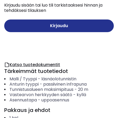
Kirjaudu sisään tai luo tili tarkistaaksesi hinnan ja
tehdäksesi tilauksen
Kirjaudu
Katso tuotedokumentit
Tärkeimmät tuotetiedot
Malli / Tyyppi
-
läsnäolotunnistin
Anturin tyyppi
-
passiivinen infrapuna
Tunnistusalueen maksimipituus
-
20
m
Vastearvon herkkyyden säätö
-
kyllä
Asennustapa
-
uppoasennus
Pakkaus ja ehdot
1
kpl