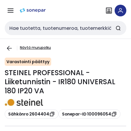
Siirry
Siirry
navigointiin
sisältöön
Haku
Näytä murupolku
Varastointi päättyy
STEINEL PROFESSIONAL -
Liiketunnistin - IR180 UNIVERSAL
180 IP20 VA
Kopioi
Kopioi
Sähkönro 2604404
Sonepar-ID 100096054