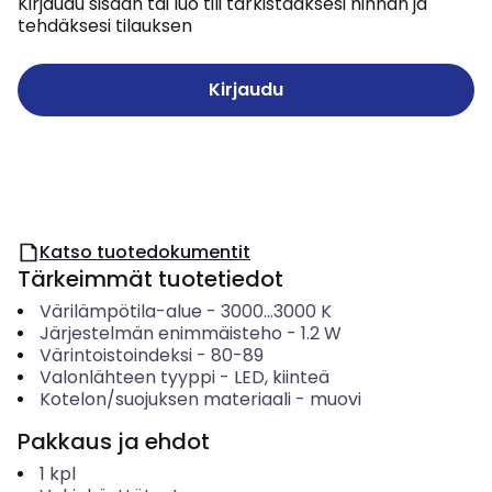
Kirjaudu sisään tai luo tili tarkistaaksesi hinnan ja
tehdäksesi tilauksen
Kirjaudu
Katso tuotedokumentit
Tärkeimmät tuotetiedot
Värilämpötila-alue
-
3000...3000
K
Järjestelmän enimmäisteho
-
1.2
W
Värintoistoindeksi
-
80-89
Valonlähteen tyyppi
-
LED, kiinteä
Kotelon/suojuksen materiaali
-
muovi
Pakkaus ja ehdot
1
kpl