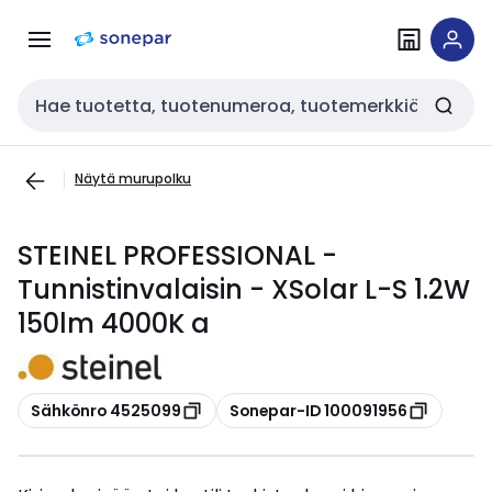
Siirry
Siirry
navigointiin
sisältöön
Haku
Näytä murupolku
STEINEL PROFESSIONAL -
Tunnistinvalaisin - XSolar L-S 1.2W
150lm 4000K a
Kopioi
Kopioi
Sähkönro 4525099
Sonepar-ID 100091956