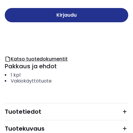
Kirjaudu
Katso tuotedokumentit
Pakkaus ja ehdot
1
kpl
Vakiokäyttötuote
Tuotetiedot
Tuotekuvaus