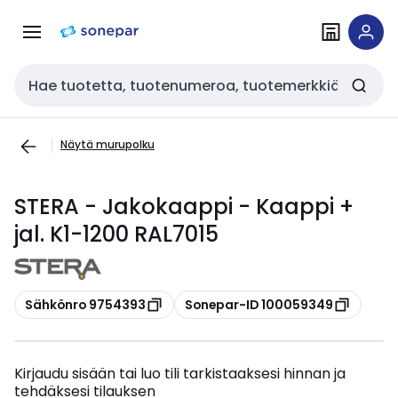
Siirry
Siirry
navigointiin
sisältöön
Haku
Näytä murupolku
STERA - Jakokaappi - Kaappi +
jal. K1-1200 RAL7015
Kopioi
Kopioi
Sähkönro 9754393
Sonepar-ID 100059349
Kirjaudu sisään tai luo tili tarkistaaksesi hinnan ja
tehdäksesi tilauksen