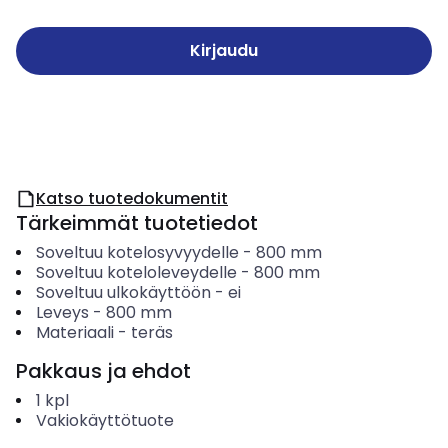
Kirjaudu
Katso tuotedokumentit
Tärkeimmät tuotetiedot
Soveltuu kotelosyvyydelle
-
800
mm
Soveltuu koteloleveydelle
-
800
mm
Soveltuu ulkokäyttöön
-
ei
Leveys
-
800
mm
Materiaali
-
teräs
Pakkaus ja ehdot
1
kpl
Vakiokäyttötuote