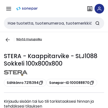
Siirry
Siirry
navigointiin
sisältöön
Haku
Näytä murupolku
STERA - Kaappitarvike - SLJ1088
Sokkeli 100x800x800
Kopioi
Kopioi
Sähkönro 7215394
Sonepar-ID 100088870
Kirjaudu sisään tai luo tili tarkistaaksesi hinnan ja
tehdäksesi tilauksen